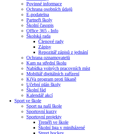
Povinné informace
Ochrana osobních údajů
E-podatelna
Partneři školy
Školní časopis
Office 365 - Info
Školská rada
Členové rady
Zápisy
Repozitář zápisů z jednání
Ochrana oznamovatelů
Kam na střední školu
Nabídka volných pracovních míst
Mobiliář digitálních zařízení
KiVa program proti šikaně
Učební plán školy
Školní řád
Kalendář akcí
Sport ve škole
Sport na naší škole
Sportovní kurzy
Sportovní projekty
Trenéři ve škole
Školní liga v miniházené
Street hockey