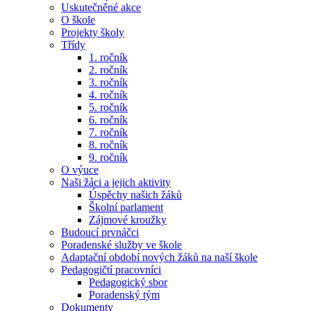
Uskutečněné akce
O škole
Projekty školy
Třídy
1. ročník
2. ročník
3. ročník
4. ročník
5. ročník
6. ročník
7. ročník
8. ročník
9. ročník
O výuce
Naši žáci a jejich aktivity
Úspěchy našich žáků
Školní parlament
Zájmové kroužky
Budoucí prvnáčci
Poradenské služby ve škole
Adaptační období nových žáků na naší škole
Pedagogičtí pracovníci
Pedagogický sbor
Poradenský tým
Dokumenty