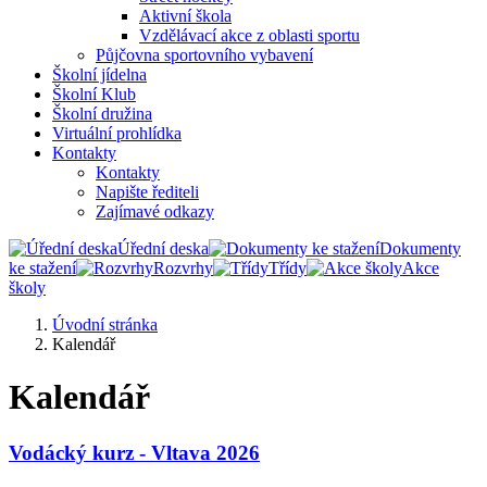
Aktivní škola
Vzdělávací akce z oblasti sportu
Půjčovna sportovního vybavení
Školní jídelna
Školní Klub
Školní družina
Virtuální prohlídka
Kontakty
Kontakty
Napište řediteli
Zajímavé odkazy
Úřední deska
Dokumenty
ke stažení
Rozvrhy
Třídy
Akce
školy
Úvodní stránka
Kalendář
Kalendář
Vodácký kurz - Vltava 2026