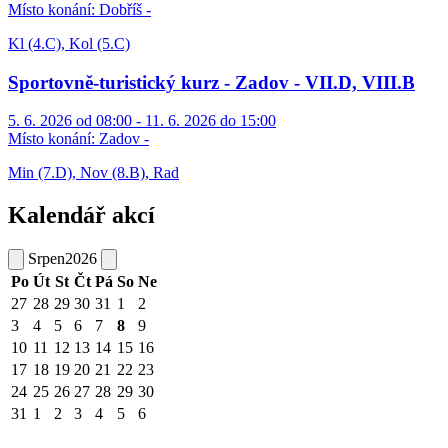
Místo konání:
Dobříš -
Kl (4.C), Kol (5.C)
Sportovně-turistický kurz - Zadov - VII.D, VIII.B
5. 6. 2026 od 08:00 - 11. 6. 2026 do 15:00
Místo konání:
Zadov -
Min (7.D), Nov (8.B), Rad
Kalendář akcí
Srpen
2026
Po
Út
St
Čt
Pá
So
Ne
27
28
29
30
31
1
2
3
4
5
6
7
8
9
10
11
12
13
14
15
16
17
18
19
20
21
22
23
24
25
26
27
28
29
30
31
1
2
3
4
5
6