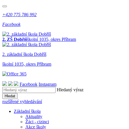
+420 775 786 992
Facebook
2. ZŠ Dobříš
školní 1035, okres Příbram
2. z
ákladní
š
kola
Dobříš
školní 1035, okres Příbram
Facebook
Instagram
Hledaný výraz
Hledat
rozšířené vyhledávání
Základní škola
Aktuality
Žáci - cizinci
Akce školy