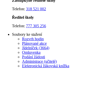
Zástupkyně ředitele školy
Telefon:
318 521 002
Ředitel školy
Telefon:
777 305 256
Soubory ke stažení
Rozvrh hodin
Plánované akce
J
ídelníček (3664)
Omluvenka
Podání žádosti
Administrace (učitelé)
Elektronická žákovská knížka