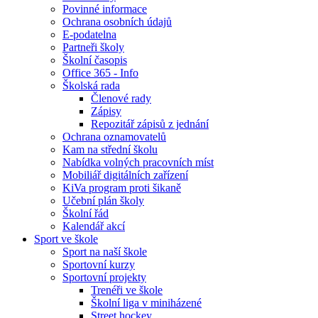
Povinné informace
Ochrana osobních údajů
E-podatelna
Partneři školy
Školní časopis
Office 365 - Info
Školská rada
Členové rady
Zápisy
Repozitář zápisů z jednání
Ochrana oznamovatelů
Kam na střední školu
Nabídka volných pracovních míst
Mobiliář digitálních zařízení
KiVa program proti šikaně
Učební plán školy
Školní řád
Kalendář akcí
Sport ve škole
Sport na naší škole
Sportovní kurzy
Sportovní projekty
Trenéři ve škole
Školní liga v miniházené
Street hockey