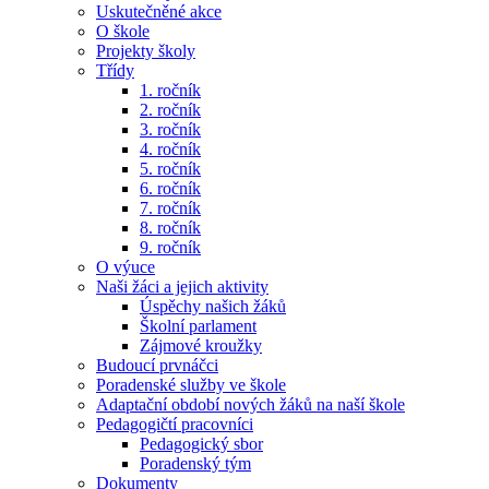
Uskutečněné akce
O škole
Projekty školy
Třídy
1. ročník
2. ročník
3. ročník
4. ročník
5. ročník
6. ročník
7. ročník
8. ročník
9. ročník
O výuce
Naši žáci a jejich aktivity
Úspěchy našich žáků
Školní parlament
Zájmové kroužky
Budoucí prvnáčci
Poradenské služby ve škole
Adaptační období nových žáků na naší škole
Pedagogičtí pracovníci
Pedagogický sbor
Poradenský tým
Dokumenty