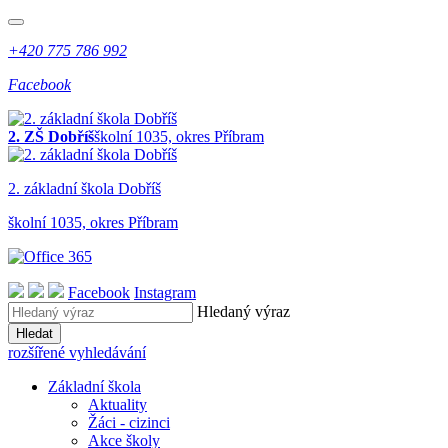
+420 775 786 992
Facebook
2. ZŠ Dobříš
školní 1035, okres Příbram
2. z
ákladní
š
kola
Dobříš
školní 1035, okres Příbram
Facebook
Instagram
Hledaný výraz
Hledat
rozšířené vyhledávání
Základní škola
Aktuality
Žáci - cizinci
Akce školy