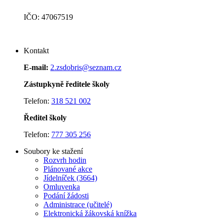
IČO: 47067519
Kontakt
E-mail:
2.zsdobris@seznam.cz
Zástupkyně ředitele školy
Telefon:
318 521 002
Ředitel školy
Telefon:
777 305 256
Soubory ke stažení
Rozvrh hodin
Plánované akce
J
ídelníček (3664)
Omluvenka
Podání žádosti
Administrace (učitelé)
Elektronická žákovská knížka