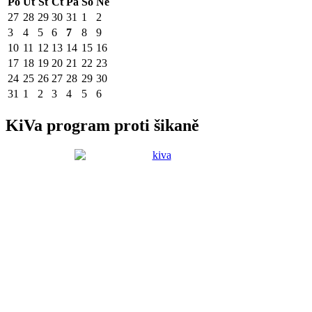
Po
Út
St
Čt
Pá
So
Ne
27
28
29
30
31
1
2
3
4
5
6
7
8
9
10
11
12
13
14
15
16
17
18
19
20
21
22
23
24
25
26
27
28
29
30
31
1
2
3
4
5
6
KiVa program proti šikaně