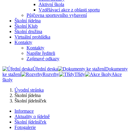
Aktivní škola
Vzdělávací akce z oblasti sportu
Půjčovna sportovního vybavení
Školní jídelna
Školní Klub
Školní družina
Virtuální prohlídka
Kontakty
Kontakty
Napište řediteli
Zajímavé odkazy
Úřední deska
Dokumenty
ke stažení
Rozvrhy
Třídy
Akce
školy
Úvodní stránka
Školní jídelna
Školní jídelníček
Informace
Aktuality o jídelně
Školní jídelníček
Fotogalerie