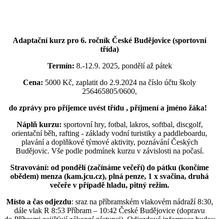
Adaptační kurz pro 6. ročník České Budějovice (sportovní
třída)
Termín:
8.-12.9. 2025, pondělí až pátek
Cena:
5000 Kč, zaplatit do 2.9.2024 na číslo účtu školy
256465805/0600,
do zprávy pro příjemce uvést třídu , příjmení a jméno žáka!
Náplň kurzu:
sportovní hry, fotbal, lakros, softbal, discgolf,
orientační běh, rafting - základy vodní turistiky a paddleboardu,
plavání a doplňkové týmové aktivity, poznávání Českých
Budějovic. Vše podle podmínek kurzu v závislosti na počasí.
Stravování: od pondělí (začínáme večeří) do pátku (končíme
obědem) menza (kam.jcu.cz), plná penze, 1 x svačina, druhá
večeře v případě hladu, pitný režim.
Místo a čas odjezdu
: sraz na příbramském vlakovém nádraží 8:30,
dále vlak R 8:53 Příbram – 10:42 České Budějovice (dopravu