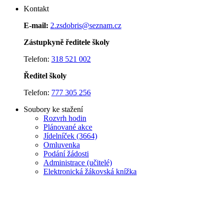
Kontakt
E-mail:
2.zsdobris@seznam.cz
Zástupkyně ředitele školy
Telefon:
318 521 002
Ředitel školy
Telefon:
777 305 256
Soubory ke stažení
Rozvrh hodin
Plánované akce
J
ídelníček (3664)
Omluvenka
Podání žádosti
Administrace (učitelé)
Elektronická žákovská knížka