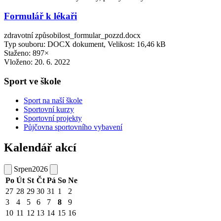
Formulář k lékaři
zdravotní způsobilost_formular_pozzd.docx
Typ souboru: DOCX dokument, Velikost: 16,46 kB
Staženo: 897×
Vloženo:
20. 6. 2022
Sport ve škole
Sport na naší škole
Sportovní kurzy
Sportovní projekty
Půjčovna sportovního vybavení
Kalendář akcí
Srpen
2026
Po
Út
St
Čt
Pá
So
Ne
27
28
29
30
31
1
2
3
4
5
6
7
8
9
10
11
12
13
14
15
16