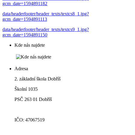
gcm_date=1594891182
data/headerfooter/header_texts/textcs8_1.jpg?
gcm_date=1594891113
data/headerfooter/header_texts/textcs9_1.jpg?
gcm_date=1594891150
Kde nás najdete
Adresa
2. základní škola Dobříš
Školní 1035
PSČ 263 01 Dobříš
IČO: 47067519