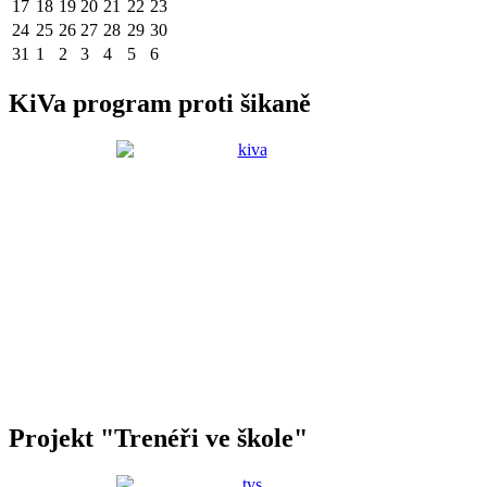
17
18
19
20
21
22
23
24
25
26
27
28
29
30
31
1
2
3
4
5
6
KiVa program proti šikaně
Projekt "Trenéři ve škole"