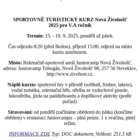
SPORTOVNĚ TURISTICKÝ KURZ Nová Živohošť
2025 pro V.A ročník
Termín:
15. - 19. 9. 2025, pondělí až pátek.
Čas odjezdu 8:20 (před školou), příjezd 15:00, odjezd na místo
kurzu autobusem.
Místo:
Rekreačně-sportovní areál Juniorcamp Nová Živohošť,
adresa: Juniorcamp Tobogán, Nová Živohošť 98, 257 56 Neveklov,
http://www.zivohost.cz.
Náplň kurzu:
sportovní hry v přírodě (softball, frisbee, lakros),
vodní turistika, orientační běh, střelba ze vzduchové pistole,
lukostřelba, jízda na paddleboardu a doplňkové aktivity (podle
počasí).
Stravování:
od pondělí (začínáme obědem) do pátku (končíme
obědem) v restauraci Juniorcampu – plná penze, 1 x svačina, pitný
režim.
INFORMACE ZDE
Typ: DOC dokument, Velikost: 251.5 kB