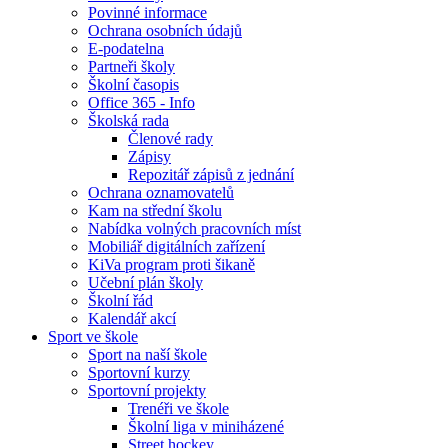
Povinné informace
Ochrana osobních údajů
E-podatelna
Partneři školy
Školní časopis
Office 365 - Info
Školská rada
Členové rady
Zápisy
Repozitář zápisů z jednání
Ochrana oznamovatelů
Kam na střední školu
Nabídka volných pracovních míst
Mobiliář digitálních zařízení
KiVa program proti šikaně
Učební plán školy
Školní řád
Kalendář akcí
Sport ve škole
Sport na naší škole
Sportovní kurzy
Sportovní projekty
Trenéři ve škole
Školní liga v miniházené
Street hockey