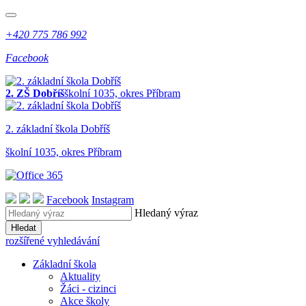
+420 775 786 992
Facebook
2. ZŠ Dobříš
školní 1035, okres Příbram
2. z
ákladní
š
kola
Dobříš
školní 1035, okres Příbram
Facebook
Instagram
Hledaný výraz
Hledat
rozšířené vyhledávání
Základní škola
Aktuality
Žáci - cizinci
Akce školy