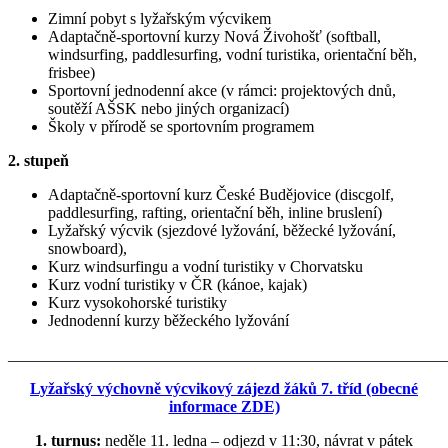
Zimní pobyt s lyžařským výcvikem
Adaptačně-sportovní kurzy Nová Živohošť (softball,
windsurfing, paddlesurfing, vodní turistika, orientační běh,
frisbee)
Sportovní jednodenní akce (v rámci: projektových dnů,
soutěží AŠSK nebo jiných organizací)
Školy v přírodě se sportovním programem
2. stupeň
Adaptačně-sportovní kurz České Budějovice (discgolf,
paddlesurfing, rafting, orientační běh, inline bruslení)
Lyžařský výcvik (sjezdové lyžování, běžecké lyžování,
snowboard),
Kurz windsurfingu a vodní turistiky v Chorvatsku
Kurz vodní turistiky v ČR (kánoe, kajak)
Kurz vysokohorské turistiky
Jednodenní kurzy běžeckého lyžování
_______________________________________________________
Lyžařský výchovně výcvikový zájezd žáků 7. tříd (obecné
informace ZDE)
1. turnus:
neděle 11. ledna – odjezd v 11:30, návrat v pátek