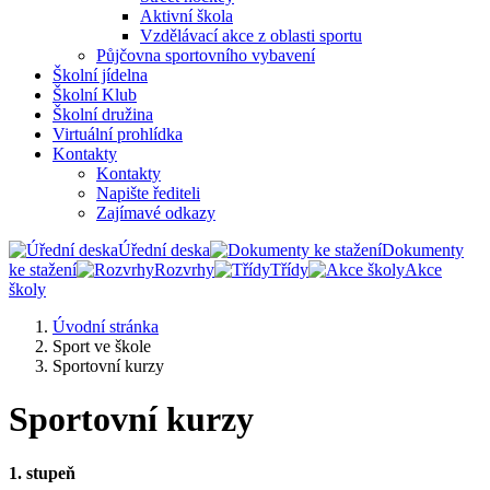
Aktivní škola
Vzdělávací akce z oblasti sportu
Půjčovna sportovního vybavení
Školní jídelna
Školní Klub
Školní družina
Virtuální prohlídka
Kontakty
Kontakty
Napište řediteli
Zajímavé odkazy
Úřední deska
Dokumenty
ke stažení
Rozvrhy
Třídy
Akce
školy
Úvodní stránka
Sport ve škole
Sportovní kurzy
Sportovní kurzy
1. stupeň