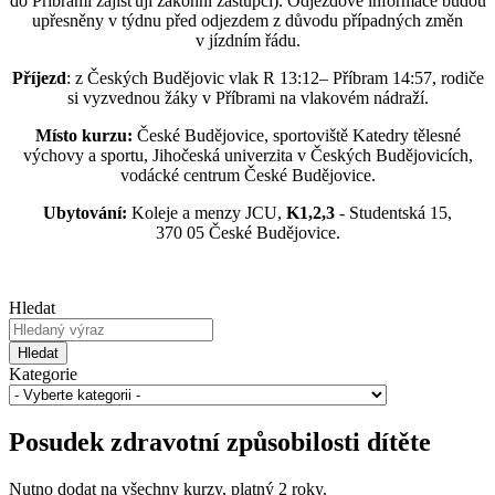
do Příbrami zajišťují zákonní zástupci). Odjezdové informace budou
upřesněny v týdnu před odjezdem z důvodu případných změn
v jízdním řádu.
Příjezd
: z Českých Budějovic vlak R 13:12– Příbram 14:57, rodiče
si vyzvednou žáky v Příbrami na vlakovém nádraží.
Místo kurzu:
České Budějovice, sportoviště Katedry tělesné
výchovy a sportu, Jihočeská univerzita v Českých Budějovicích,
vodácké centrum České Budějovice.
Ubytování:
Koleje a menzy JCU,
K1,2,3
- Studentská 15,
370 05 České Budějovice.
Hledat
Hledat
Kategorie
Posudek zdravotní způsobilosti dítěte
Nutno dodat na všechny kurzy, platný 2 roky.