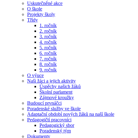
Uskutečněné akce
O škole
Projekty školy
Třídy
1. ročník
2. ročník
3. ročník
4. ročník
5. ročník
6. ročník
7. ročník
8. ročník
9. ročník
O výuce
Naši žáci a jejich aktivity
Úspěchy našich žáků
Školní parlament
Zájmové kroužky
Budoucí prvnáčci
Poradenské služby ve škole
Adaptační období nových žáků na naší škole
Pedagogičtí pracovníci
Pedagogický sbor
Poradenský tým
Dokumenty