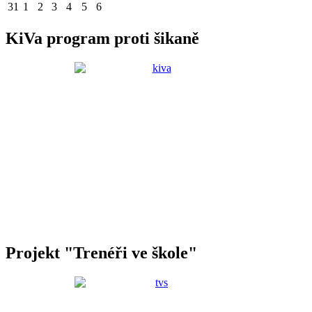
31
1
2
3
4
5
6
KiVa program proti šikaně
Projekt "Trenéři ve škole"