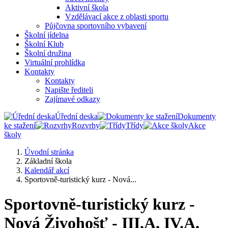
Aktivní škola
Vzdělávací akce z oblasti sportu
Půjčovna sportovního vybavení
Školní jídelna
Školní Klub
Školní družina
Virtuální prohlídka
Kontakty
Kontakty
Napište řediteli
Zajímavé odkazy
Úřední deska
Dokumenty
ke stažení
Rozvrhy
Třídy
Akce
školy
Úvodní stránka
Základní škola
Kalendář akcí
Sportovně-turistický kurz - Nová...
Sportovně-turistický kurz -
Nová Živohošť - III.A, IV.A,