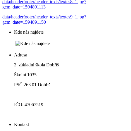
data/headerfooter/header_texts/textcs8_1.jpg?
gcm_date=1594891113
data/headerfooter/header_texts/textcs9_1.jpg?
gcm_date=1594891150
Kde nás najdete
Adresa
2. základní škola Dobříš
Školní 1035
PSČ 263 01 Dobříš
IČO: 47067519
Kontakt