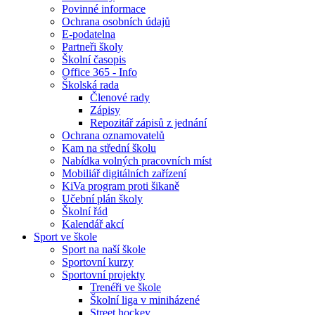
Povinné informace
Ochrana osobních údajů
E-podatelna
Partneři školy
Školní časopis
Office 365 - Info
Školská rada
Členové rady
Zápisy
Repozitář zápisů z jednání
Ochrana oznamovatelů
Kam na střední školu
Nabídka volných pracovních míst
Mobiliář digitálních zařízení
KiVa program proti šikaně
Učební plán školy
Školní řád
Kalendář akcí
Sport ve škole
Sport na naší škole
Sportovní kurzy
Sportovní projekty
Trenéři ve škole
Školní liga v miniházené
Street hockey