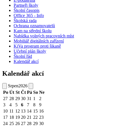
E-podatelna
Partneři školy
Školní časopis
Office 365 - Info
Školská rada
Ochrana oznamovatelů
Kam na střední školu
Nabídka volných pracovních míst
Mobiliář digitálních zařízení
KiVa program proti šikaně
Učební plán školy
Školní řád
Kalendář akcí
Kalendář akcí
Srpen
2026
Po
Út
St
Čt
Pá
So
Ne
27
28
29
30
31
1
2
3
4
5
6
7
8
9
10
11
12
13
14
15
16
17
18
19
20
21
22
23
24
25
26
27
28
29
30