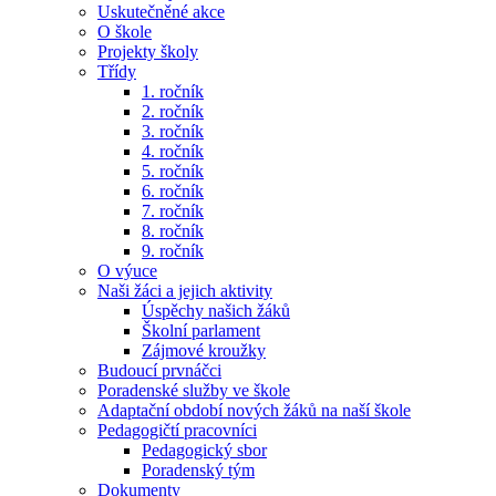
Uskutečněné akce
O škole
Projekty školy
Třídy
1. ročník
2. ročník
3. ročník
4. ročník
5. ročník
6. ročník
7. ročník
8. ročník
9. ročník
O výuce
Naši žáci a jejich aktivity
Úspěchy našich žáků
Školní parlament
Zájmové kroužky
Budoucí prvnáčci
Poradenské služby ve škole
Adaptační období nových žáků na naší škole
Pedagogičtí pracovníci
Pedagogický sbor
Poradenský tým
Dokumenty