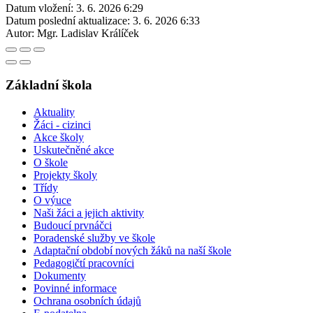
Datum vložení:
3. 6. 2026 6:29
Datum poslední aktualizace:
3. 6. 2026 6:33
Autor:
Mgr. Ladislav Králíček
Základní škola
Aktuality
Žáci - cizinci
Akce školy
Uskutečněné akce
O škole
Projekty školy
Třídy
O výuce
Naši žáci a jejich aktivity
Budoucí prvnáčci
Poradenské služby ve škole
Adaptační období nových žáků na naší škole
Pedagogičtí pracovníci
Dokumenty
Povinné informace
Ochrana osobních údajů