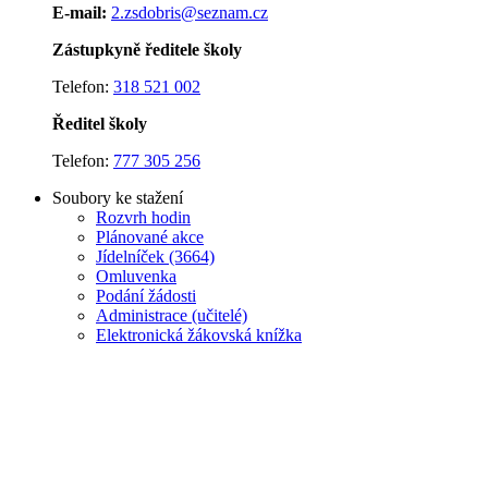
E-mail:
2.zsdobris@seznam.cz
Zástupkyně ředitele školy
Telefon:
318 521 002
Ředitel školy
Telefon:
777 305 256
Soubory ke stažení
Rozvrh hodin
Plánované akce
J
ídelníček (3664)
Omluvenka
Podání žádosti
Administrace (učitelé)
Elektronická žákovská knížka