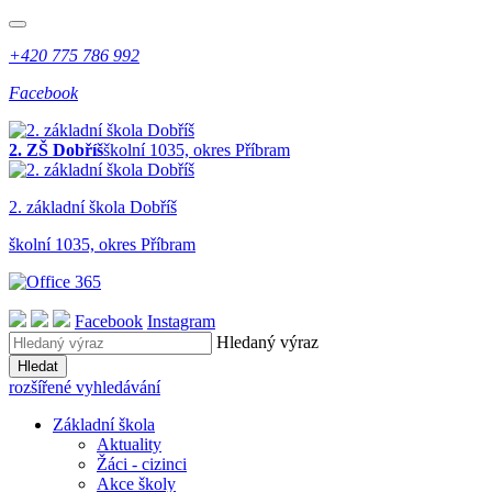
+420 775 786 992
Facebook
2. ZŠ Dobříš
školní 1035, okres Příbram
2. z
ákladní
š
kola
Dobříš
školní 1035, okres Příbram
Facebook
Instagram
Hledaný výraz
Hledat
rozšířené vyhledávání
Základní škola
Aktuality
Žáci - cizinci
Akce školy