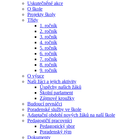
Uskutečněné akce
O škole
Projekty školy
Třídy
1. ročník
2. ročník
3. ročník
4. ročník
5. ročník
6. ročník
7. ročník
8. ročník
9. ročník
O výuce
Naši žáci a jejich aktivity
Úspěchy našich žáků
Školní parlament
Zájmové kroužky
Budoucí prvnáčci
Poradenské služby ve škole
Adaptační období nových žáků na naší škole
Pedagogičtí pracovníci
Pedagogický sbor
Poradenský tým
Dokumenty