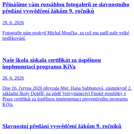
Přinášíme vám rozsáhlou fotogalerii ze slavnostního
předání vysvědčení žákům 9. ročníků
28. 6.
2026
Fotografie nám poskytl Michal Moučka, za což mu patří naše velké
poděkování.
Naše škola získala certifikát za úspěšnou
implementaci programu KiVa
28. 6.
2026
Dne 16. června 2026 převzala Mgr. Hana Subhanová, zástupkyně 2.
základní školy Dobříš, na půdě Velvyslanectví Finské republiky v
Praze certifikát za úspěšnou implementaci preventivního programu
KiVa.
Slavnostní předání vysvědčení žákům 9. ročníků