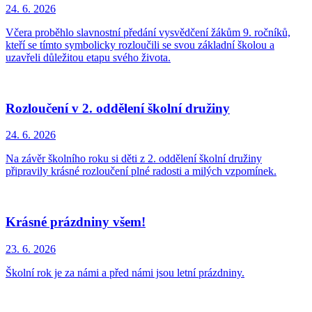
24. 6.
2026
Včera proběhlo slavnostní předání vysvědčení žákům 9. ročníků,
kteří se tímto symbolicky rozloučili se svou základní školou a
uzavřeli důležitou etapu svého života.
Rozloučení v 2. oddělení školní družiny
24. 6.
2026
Na závěr školního roku si děti z 2. oddělení školní družiny
připravily krásné rozloučení plné radosti a milých vzpomínek.
Krásné prázdniny všem!
23. 6.
2026
Školní rok je za námi a před námi jsou letní prázdniny.