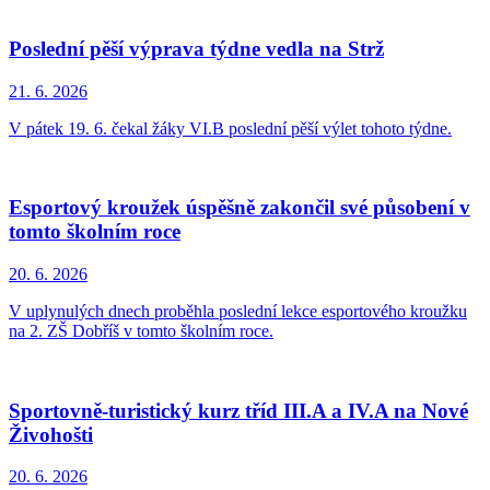
Poslední pěší výprava týdne vedla na Strž
21. 6.
2026
V pátek 19. 6. čekal žáky VI.B poslední pěší výlet tohoto týdne.
Esportový kroužek úspěšně zakončil své působení v
tomto školním roce
20. 6.
2026
V uplynulých dnech proběhla poslední lekce esportového kroužku
na 2. ZŠ Dobříš v tomto školním roce.
Sportovně-turistický kurz tříd III.A a IV.A na Nové
Živohošti
20. 6.
2026