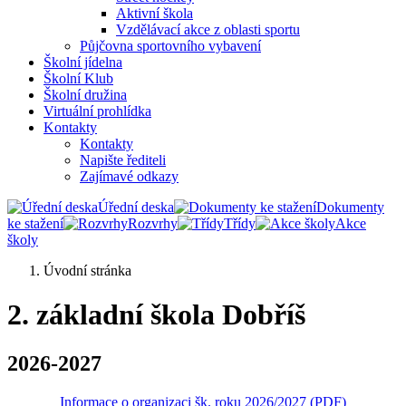
Aktivní škola
Vzdělávací akce z oblasti sportu
Půjčovna sportovního vybavení
Školní jídelna
Školní Klub
Školní družina
Virtuální prohlídka
Kontakty
Kontakty
Napište řediteli
Zajímavé odkazy
Úřední deska
Dokumenty
ke stažení
Rozvrhy
Třídy
Akce
školy
Úvodní stránka
2. základní škola Dobříš
2026-2027
Informace o organizaci šk. roku 2026/2027 (PDF)