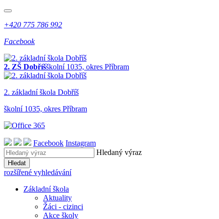
+420 775 786 992
Facebook
2. ZŠ Dobříš
školní 1035, okres Příbram
2. z
ákladní
š
kola
Dobříš
školní 1035, okres Příbram
Facebook
Instagram
Hledaný výraz
Hledat
rozšířené vyhledávání
Základní škola
Aktuality
Žáci - cizinci
Akce školy