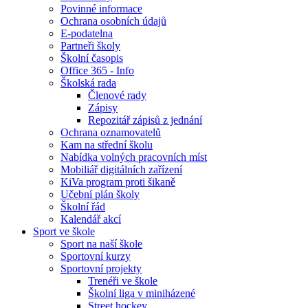
Povinné informace
Ochrana osobních údajů
E-podatelna
Partneři školy
Školní časopis
Office 365 - Info
Školská rada
Členové rady
Zápisy
Repozitář zápisů z jednání
Ochrana oznamovatelů
Kam na střední školu
Nabídka volných pracovních míst
Mobiliář digitálních zařízení
KiVa program proti šikaně
Učební plán školy
Školní řád
Kalendář akcí
Sport ve škole
Sport na naší škole
Sportovní kurzy
Sportovní projekty
Trenéři ve škole
Školní liga v miniházené
Street hockey