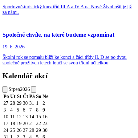
Sportovně-turistický kurz tříd III.A a IV.A na Nové Živohošti je již
za námi.
Společné chvíle, na které budeme vzpomínat
19. 6.
2026
Školní rok se pomalu blíží ke konci a žáci třídy II. D se po dvou
společně prožitých letech loučí se svou třídní učitelkou.
Kalendář akcí
Srpen
2026
Po
Út
St
Čt
Pá
So
Ne
27
28
29
30
31
1
2
3
4
5
6
7
8
9
10
11
12
13
14
15
16
17
18
19
20
21
22
23
24
25
26
27
28
29
30
31
1
2
3
4
5
6