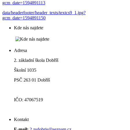
gcm_date=1594891113
data/headerfooter/header_texts/textcs9_1.jpg?
gcm_date=1594891150
Kde nás najdete
Adresa
2. základní škola Dobříš
Školní 1035
PSČ 263 01 Dobříš
IČO: 47067519
Kontakt
E-mail:
2.zsdobris@seznam.cz