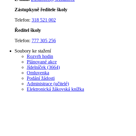
Zástupkyně ředitele školy
Telefon:
318 521 002
Ředitel školy
Telefon:
777 305 256
Soubory ke stažení
Rozvrh hodin
Plánované akce
J
ídelníček (3664)
Omluvenka
Podání žádosti
Administrace (učitelé)
Elektronická žákovská knížka