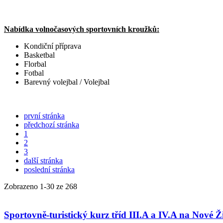
Nabídka volnočasových sportovních kroužků:
Kondiční příprava
Basketbal
Florbal
Fotbal
Barevný volejbal / Volejbal
první stránka
předchozí stránka
1
2
3
další stránka
poslední stránka
Zobrazeno
1
-
30
ze 268
Sportovně-turistický kurz tříd III.A a IV.A na Nové Ž