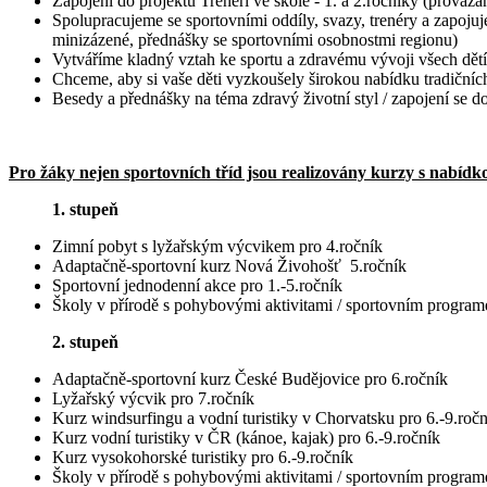
Zapojení do projektu Trenéři ve škole - 1. a 2.ročníky (prová
Spolupracujeme se sportovními oddíly, svazy, trenéry a zapoju
minizázené, přednášky se sportovními osobnostmi regionu)
Vytváříme kladný vztah ke sportu a zdravému vývoji všech dětí
Chceme, aby si vaše děti vyzkoušely širokou nabídku tradičních
Besedy a přednášky na téma zdravý životní styl / zapojení se 
Pro žáky nejen sportovních tříd jsou realizovány kurzy s nabídko
1. stupeň
Zimní pobyt s lyžařským výcvikem pro 4.ročník
Adaptačně-sportovní kurz Nová Živohošť 5.ročník
Sportovní jednodenní akce pro 1.-5.ročník
Školy v přírodě s pohybovými aktivitami / sportovním program
2. stupeň
Adaptačně-sportovní kurz České Budějovice pro 6.ročník
Lyžařský výcvik pro 7.ročník
Kurz windsurfingu a vodní turistiky v Chorvatsku pro 6.-9.roč
Kurz vodní turistiky v ČR (kánoe, kajak) pro 6.-9.ročník
Kurz vysokohorské turistiky pro 6.-9.ročník
Školy v přírodě s pohybovými aktivitami / sportovním program