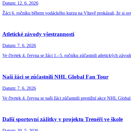
Datum:
12. 6. 2026
Žáci 6. ročníku během vodáckého kurzu na Vltavě prokázali, že si osv
Atletické závody všestrannosti
Datum:
7. 6. 2026
Ve čtvrtek 4. června se žáci 1.–5. ročníku zúčastnili atletických závod
Naši žáci se zúčastnili NHL Global Fan Tour
Datum:
7. 6. 2026
Ve čtvrtek 4. června se naši žáci zúčastnili prestižní akce NHL Global
Další sportovní zážitky v projektu Trenéři ve škole
Datum:
30. 5. 2026