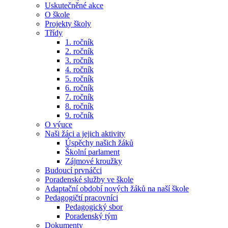
Uskutečněné akce
O škole
Projekty školy
Třídy
1. ročník
2. ročník
3. ročník
4. ročník
5. ročník
6. ročník
7. ročník
8. ročník
9. ročník
O výuce
Naši žáci a jejich aktivity
Úspěchy našich žáků
Školní parlament
Zájmové kroužky
Budoucí prvnáčci
Poradenské služby ve škole
Adaptační období nových žáků na naší škole
Pedagogičtí pracovníci
Pedagogický sbor
Poradenský tým
Dokumenty