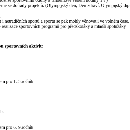
zanost se sportovními oddíly a tandemové vedení hodiny TV)
jeme se do řady projektů. (Olympijský den, Den zdraví, Olympijský di
.
 i netradičních sportů a sportu se pak mohly věnovat i ve volném čase.
do realizace sportovních programů pro předškoláky a mladší spolužáky
u sportovních aktivit:
em pro 1.-5.ročník
ník
em pro 6.-9.ročník