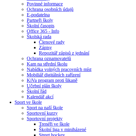
Povinné informace
Ochrana osobních údajů
E-podatelna
Partneři školy
Školní časopis
Office 365 - Info
Školská rada
Členové rady
Zápisy
Repozitář zápisů z jednání
Ochrana oznamovatelů
Kam na střední školu
Nabídka volných pracovních míst
Mobiliář digitálních zařízení
KiVa program proti šikaně
Učební plán školy
Školní řád
Kalendář akcí
Sport ve škole
Sport na naší škole
Sportovní kurzy
Sportovní projekty
Trenéři ve škole
Školní liga v miniházené
Street hockey