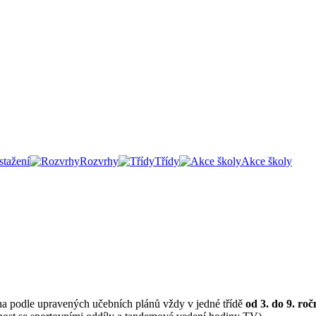
tažení
Rozvrhy
Třídy
Akce školy
ána podle upravených učebních plánů vždy v jedné třídě
od 3. do 9. roč