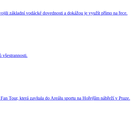
ojili základní vodácké dovednosti a dokážou je využít přímo na řece.
ů všestrannosti.
 Fan Tour, která zavítala do Areálu sportu na Hořejším nábřeží v Praze.