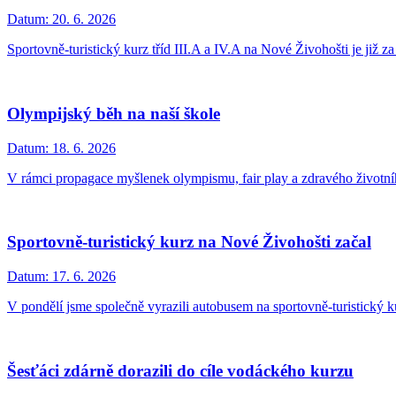
Datum:
20. 6. 2026
Sportovně-turistický kurz tříd III.A a IV.A na Nové Živohošti je již za
Olympijský běh na naší škole
Datum:
18. 6. 2026
V rámci propagace myšlenek olympismu, fair play a zdravého životníh
Sportovně-turistický kurz na Nové Živohošti začal
Datum:
17. 6. 2026
V pondělí jsme společně vyrazili autobusem na sportovně-turistický k
Šesťáci zdárně dorazili do cíle vodáckého kurzu