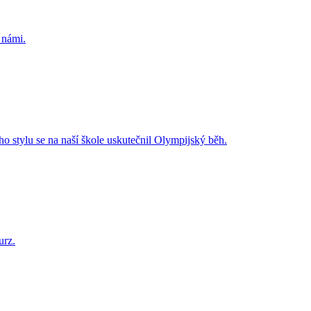
 námi.
o stylu se na naší škole uskutečnil Olympijský běh.
urz.