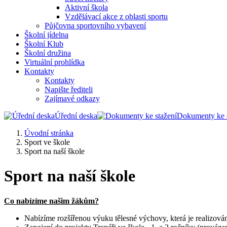
Aktivní škola
Vzdělávací akce z oblasti sportu
Půjčovna sportovního vybavení
Školní jídelna
Školní Klub
Školní družina
Virtuální prohlídka
Kontakty
Kontakty
Napište řediteli
Zajímavé odkazy
Úřední deska
Dokumenty ke s
Úvodní stránka
Sport ve škole
Sport na naší škole
Sport na naší škole
Co nabízíme našim žákům?
Nabízíme rozšířenou výuku tělesné výchovy, která je realizov