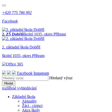
+420 775 786 992
Facebook
2. ZŠ Dobříš
školní 1035, okres Příbram
2. z
ákladní
š
kola
Dobříš
školní 1035, okres Příbram
Facebook
Instagram
Hledaný výraz
Hledat
rozšířené vyhledávání
Základní škola
Aktuality
Žáci - cizinci
Akce školy