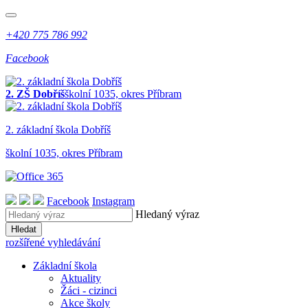
+420 775 786 992
Facebook
2. ZŠ Dobříš
školní 1035, okres Příbram
2. z
ákladní
š
kola
Dobříš
školní 1035, okres Příbram
Facebook
Instagram
Hledaný výraz
Hledat
rozšířené vyhledávání
Základní škola
Aktuality
Žáci - cizinci
Akce školy