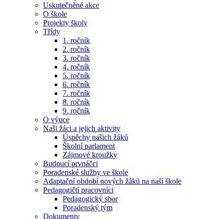
Uskutečněné akce
O škole
Projekty školy
Třídy
1. ročník
2. ročník
3. ročník
4. ročník
5. ročník
6. ročník
7. ročník
8. ročník
9. ročník
O výuce
Naši žáci a jejich aktivity
Úspěchy našich žáků
Školní parlament
Zájmové kroužky
Budoucí prvnáčci
Poradenské služby ve škole
Adaptační období nových žáků na naší škole
Pedagogičtí pracovníci
Pedagogický sbor
Poradenský tým
Dokumenty