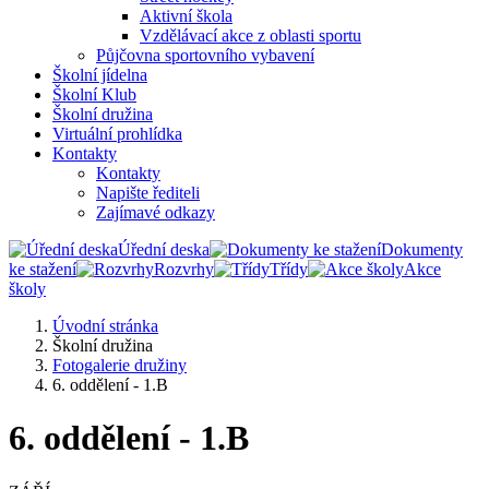
Aktivní škola
Vzdělávací akce z oblasti sportu
Půjčovna sportovního vybavení
Školní jídelna
Školní Klub
Školní družina
Virtuální prohlídka
Kontakty
Kontakty
Napište řediteli
Zajímavé odkazy
Úřední deska
Dokumenty
ke stažení
Rozvrhy
Třídy
Akce
školy
Úvodní stránka
Školní družina
Fotogalerie družiny
6. oddělení - 1.B
6. oddělení - 1.B