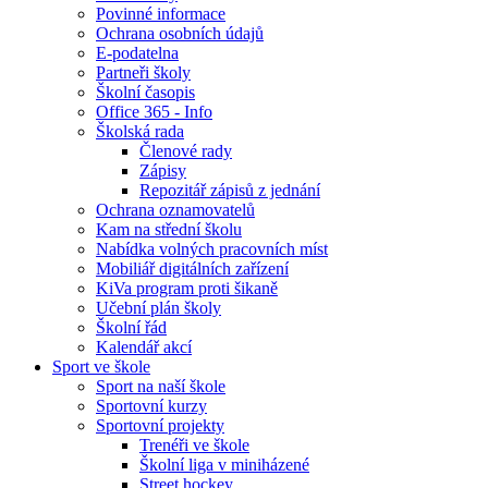
Povinné informace
Ochrana osobních údajů
E-podatelna
Partneři školy
Školní časopis
Office 365 - Info
Školská rada
Členové rady
Zápisy
Repozitář zápisů z jednání
Ochrana oznamovatelů
Kam na střední školu
Nabídka volných pracovních míst
Mobiliář digitálních zařízení
KiVa program proti šikaně
Učební plán školy
Školní řád
Kalendář akcí
Sport ve škole
Sport na naší škole
Sportovní kurzy
Sportovní projekty
Trenéři ve škole
Školní liga v miniházené
Street hockey