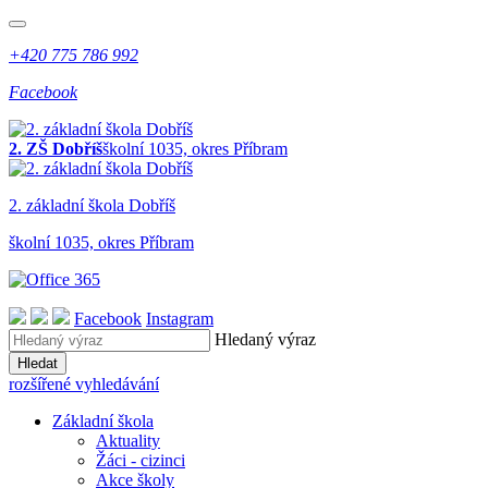
+420 775 786 992
Facebook
2. ZŠ Dobříš
školní 1035, okres Příbram
2. z
ákladní
š
kola
Dobříš
školní 1035, okres Příbram
Facebook
Instagram
Hledaný výraz
Hledat
rozšířené vyhledávání
Základní škola
Aktuality
Žáci - cizinci
Akce školy