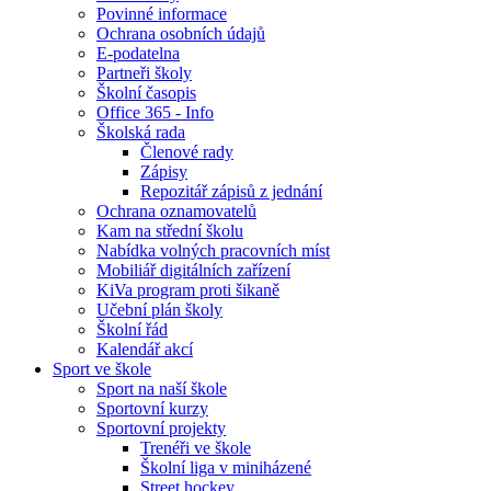
Povinné informace
Ochrana osobních údajů
E-podatelna
Partneři školy
Školní časopis
Office 365 - Info
Školská rada
Členové rady
Zápisy
Repozitář zápisů z jednání
Ochrana oznamovatelů
Kam na střední školu
Nabídka volných pracovních míst
Mobiliář digitálních zařízení
KiVa program proti šikaně
Učební plán školy
Školní řád
Kalendář akcí
Sport ve škole
Sport na naší škole
Sportovní kurzy
Sportovní projekty
Trenéři ve škole
Školní liga v miniházené
Street hockey