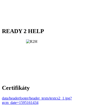
READY 2 HELP
Certifikáty
data/headerfooter/header_texts/textcs2_1.jpg?
gcm_date=1595161434