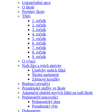
Uskutečněné akce
O škole
Projekty školy
Třídy
1. ročník
2. ročník
3. ročník
4. ročník
5. ročník
6. ročník
7. ročník
8. ročník
9. ročník
O výuce
Naši žáci a jejich aktivity
Úspěchy našich žáků
Školní parlament
Zájmové kroužky
Budoucí prvnáčci
Poradenské služby ve škole
Adaptační období nových žáků na naší škole
Pedagogičtí pracovníci
Pedagogický sbor
Poradenský tým
Dokumenty