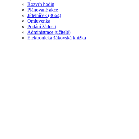
Rozvrh hodin
Plánované akce
J
ídelníček (3664)
Omluvenka
Podání žádosti
Administrace (učitelé)
Elektronická žákovská knížka