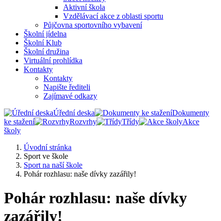
Aktivní škola
Vzdělávací akce z oblasti sportu
Půjčovna sportovního vybavení
Školní jídelna
Školní Klub
Školní družina
Virtuální prohlídka
Kontakty
Kontakty
Napište řediteli
Zajímavé odkazy
Úřední deska
Dokumenty
ke stažení
Rozvrhy
Třídy
Akce
školy
Úvodní stránka
Sport ve škole
Sport na naší škole
Pohár rozhlasu: naše dívky zazářily!
Pohár rozhlasu: naše dívky
zazářily!