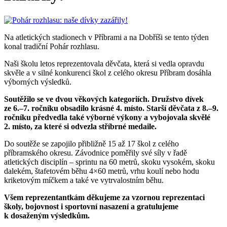
Na atletických stadionech v Příbrami a na Dobříši se tento týden
konal tradiční Pohár rozhlasu.
Naši školu letos reprezentovala děvčata, která si vedla opravdu
skvěle a v silné konkurenci škol z celého okresu Příbram dosáhla
výborných výsledků.
Soutěžilo se ve dvou věkových kategoriích. Družstvo dívek
ze 6.–7. ročníku obsadilo krásné 4. místo. Starší děvčata z 8.–9.
ročníku předvedla také výborné výkony a vybojovala skvělé
2. místo, za které si odvezla stříbrné medaile.
Do soutěže se zapojilo přibližně 15 až 17 škol z celého
příbramského okresu. Závodnice poměřily své síly v řadě
atletických disciplín – sprintu na 60 metrů, skoku vysokém, skoku
dalekém, štafetovém běhu 4×60 metrů, vrhu koulí nebo hodu
kriketovým míčkem a také ve vytrvalostním běhu.
Všem reprezentantkám děkujeme za vzornou reprezentaci
školy, bojovnost i sportovní nasazení a gratulujeme
k dosaženým výsledkům.