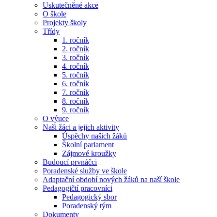
Uskutečněné akce
O škole
Projekty školy
Třídy
1. ročník
2. ročník
3. ročník
4. ročník
5. ročník
6. ročník
7. ročník
8. ročník
9. ročník
O výuce
Naši žáci a jejich aktivity
Úspěchy našich žáků
Školní parlament
Zájmové kroužky
Budoucí prvnáčci
Poradenské služby ve škole
Adaptační období nových žáků na naší škole
Pedagogičtí pracovníci
Pedagogický sbor
Poradenský tým
Dokumenty