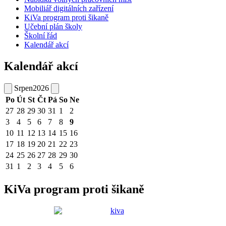
Mobiliář digitálních zařízení
KiVa program proti šikaně
Učební plán školy
Školní řád
Kalendář akcí
Kalendář akcí
Srpen
2026
Po
Út
St
Čt
Pá
So
Ne
27
28
29
30
31
1
2
3
4
5
6
7
8
9
10
11
12
13
14
15
16
17
18
19
20
21
22
23
24
25
26
27
28
29
30
31
1
2
3
4
5
6
KiVa program proti šikaně