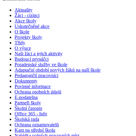
Aktuality
Žáci - cizinci
Akce školy
Uskutečněné akce
O škole
Projekty školy
Třídy
O výuce
Naši žáci a jejich aktivity
Budoucí prvnáčci
Poradenské služby ve škole
Adaptační období nových žáků na naší škole
Pedagogičtí pracovníci
Dokumenty
Povinné informace
Ochrana osobních údajů
E-podatelna
Partneři školy
Školní časopis
Office 365 - Info
Školská rada
Ochrana oznamovatelů
Kam na střední školu
Nabídka volných pracovních míst