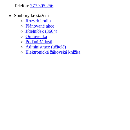
Telefon:
777 305 256
Soubory ke stažení
Rozvrh hodin
Plánované akce
J
ídelníček (3664)
Omluvenka
Podání žádosti
Administrace (učitelé)
Elektronická žákovská knížka