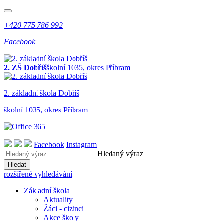
+420 775 786 992
Facebook
2. ZŠ Dobříš
školní 1035, okres Příbram
2. z
ákladní
š
kola
Dobříš
školní 1035, okres Příbram
Facebook
Instagram
Hledaný výraz
Hledat
rozšířené vyhledávání
Základní škola
Aktuality
Žáci - cizinci
Akce školy