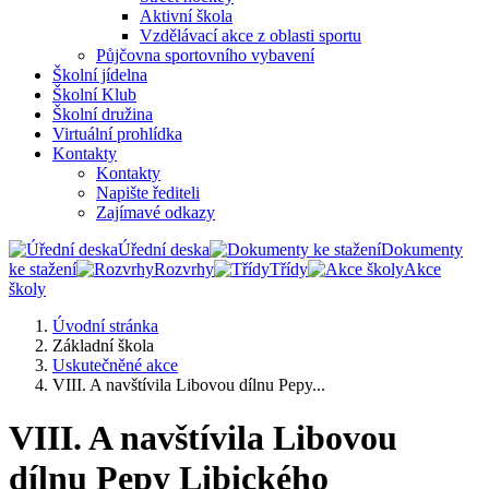
Aktivní škola
Vzdělávací akce z oblasti sportu
Půjčovna sportovního vybavení
Školní jídelna
Školní Klub
Školní družina
Virtuální prohlídka
Kontakty
Kontakty
Napište řediteli
Zajímavé odkazy
Úřední deska
Dokumenty
ke stažení
Rozvrhy
Třídy
Akce
školy
Úvodní stránka
Základní škola
Uskutečněné akce
VIII. A navštívila Libovou dílnu Pepy...
VIII. A navštívila Libovou
dílnu Pepy Libického