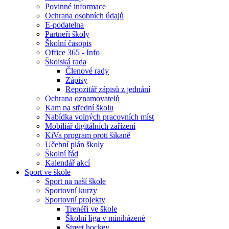
Povinné informace
Ochrana osobních údajů
E-podatelna
Partneři školy
Školní časopis
Office 365 - Info
Školská rada
Členové rady
Zápisy
Repozitář zápisů z jednání
Ochrana oznamovatelů
Kam na střední školu
Nabídka volných pracovních míst
Mobiliář digitálních zařízení
KiVa program proti šikaně
Učební plán školy
Školní řád
Kalendář akcí
Sport ve škole
Sport na naší škole
Sportovní kurzy
Sportovní projekty
Trenéři ve škole
Školní liga v miniházené
Street hockey