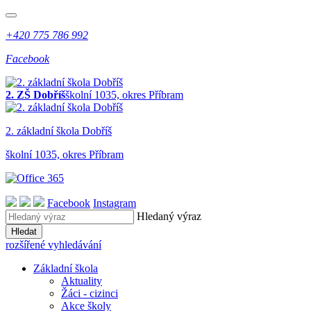
+420 775 786 992
Facebook
2. ZŠ Dobříš
školní 1035, okres Příbram
2. z
ákladní
š
kola
Dobříš
školní 1035, okres Příbram
Facebook
Instagram
Hledaný výraz
Hledat
rozšířené vyhledávání
Základní škola
Aktuality
Žáci - cizinci
Akce školy