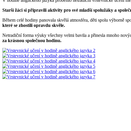
V hodině anglického jazyka proběhlo netradiční vrstevnické učení me
Starší žáci si připravili aktivity pro své mladší spolužáky a spole
Během celé hodiny panovala skvělá atmosféra, děti spolu výborně sp
které se zhostili opravdu skvěle.
Netradiční forma výuky všechny velmi bavila a přinesla mnoho nových 
za krásnou společnou hodinu.