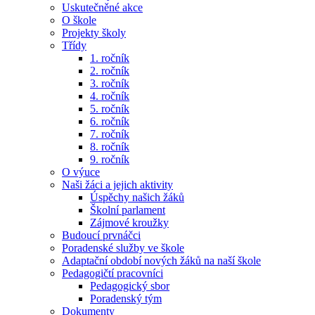
Uskutečněné akce
O škole
Projekty školy
Třídy
1. ročník
2. ročník
3. ročník
4. ročník
5. ročník
6. ročník
7. ročník
8. ročník
9. ročník
O výuce
Naši žáci a jejich aktivity
Úspěchy našich žáků
Školní parlament
Zájmové kroužky
Budoucí prvnáčci
Poradenské služby ve škole
Adaptační období nových žáků na naší škole
Pedagogičtí pracovníci
Pedagogický sbor
Poradenský tým
Dokumenty