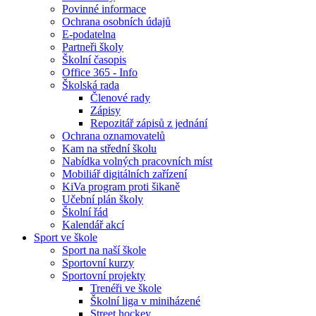
Povinné informace
Ochrana osobních údajů
E-podatelna
Partneři školy
Školní časopis
Office 365 - Info
Školská rada
Členové rady
Zápisy
Repozitář zápisů z jednání
Ochrana oznamovatelů
Kam na střední školu
Nabídka volných pracovních míst
Mobiliář digitálních zařízení
KiVa program proti šikaně
Učební plán školy
Školní řád
Kalendář akcí
Sport ve škole
Sport na naší škole
Sportovní kurzy
Sportovní projekty
Trenéři ve škole
Školní liga v miniházené
Street hockey