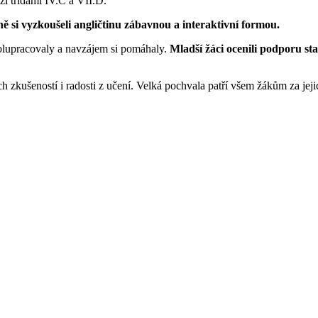
zi třídami IV.C a VII.D.
čně si vyzkoušeli angličtinu zábavnou a interaktivní formou.
olupracovaly a navzájem si pomáhaly.
Mladší žáci ocenili podporu st
zkušeností i radosti z učení. Velká pochvala patří všem žákům za jejich