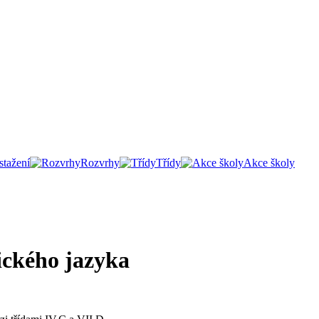
tažení
Rozvrhy
Třídy
Akce školy
ického jazyka