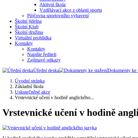
Aktivní škola
Vzdělávací akce z oblasti sportu
Půjčovna sportovního vybavení
Školní jídelna
Školní Klub
Školní družina
Virtuální prohlídka
Kontakty
Kontakty
Napište řediteli
Zajímavé odkazy
Úřední deska
Dokumenty ke s
Úvodní stránka
Základní škola
Uskutečněné akce
Vrstevnické učení v hodině anglického...
Vrstevnické učení v hodině angl