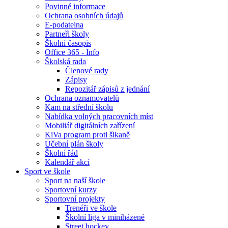
Povinné informace
Ochrana osobních údajů
E-podatelna
Partneři školy
Školní časopis
Office 365 - Info
Školská rada
Členové rady
Zápisy
Repozitář zápisů z jednání
Ochrana oznamovatelů
Kam na střední školu
Nabídka volných pracovních míst
Mobiliář digitálních zařízení
KiVa program proti šikaně
Učební plán školy
Školní řád
Kalendář akcí
Sport ve škole
Sport na naší škole
Sportovní kurzy
Sportovní projekty
Trenéři ve škole
Školní liga v miniházené
Street hockey