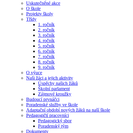
Uskutečněné akce
O škole
Projekty školy
Třídy
1. ročník
2. ročník
3. ročník
4. ročník
5. ročník
6. ročník
7. ročník
8. ročník
9. ročník
O výuce
Naši žáci a jejich aktivity
Úspěchy našich žáků
Školní parlament
Zájmové kroužky
Budoucí prvnáčci
Poradenské služby ve škole
Adaptační období nových žáků na naší škole
Pedagogičtí pracovníci
Pedagogický sbor
Poradenský tým
Dokumenty