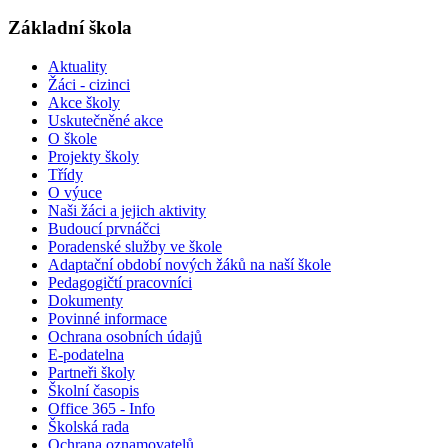
Základní škola
Aktuality
Žáci - cizinci
Akce školy
Uskutečněné akce
O škole
Projekty školy
Třídy
O výuce
Naši žáci a jejich aktivity
Budoucí prvnáčci
Poradenské služby ve škole
Adaptační období nových žáků na naší škole
Pedagogičtí pracovníci
Dokumenty
Povinné informace
Ochrana osobních údajů
E-podatelna
Partneři školy
Školní časopis
Office 365 - Info
Školská rada
Ochrana oznamovatelů