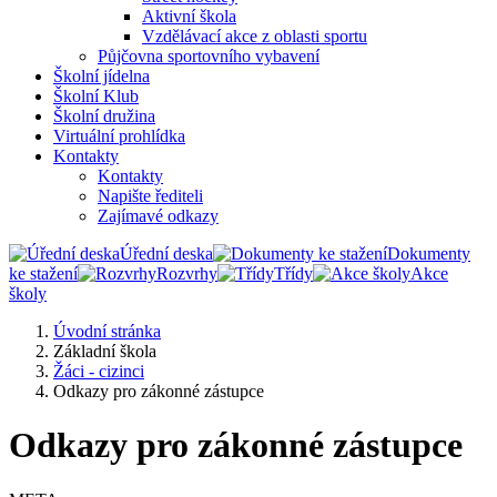
Aktivní škola
Vzdělávací akce z oblasti sportu
Půjčovna sportovního vybavení
Školní jídelna
Školní Klub
Školní družina
Virtuální prohlídka
Kontakty
Kontakty
Napište řediteli
Zajímavé odkazy
Úřední deska
Dokumenty
ke stažení
Rozvrhy
Třídy
Akce
školy
Úvodní stránka
Základní škola
Žáci - cizinci
Odkazy pro zákonné zástupce
Odkazy pro zákonné zástupce