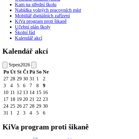
Kam na střední školu
Nabídka volných pracovních míst
Mobiliář digitálních zařízení
KiVa program proti šikaně
Učební plán školy
Školní řád
Kalendář akcí
Kalendář akcí
Srpen
2026
Po
Út
St
Čt
Pá
So
Ne
27
28
29
30
31
1
2
3
4
5
6
7
8
9
10
11
12
13
14
15
16
17
18
19
20
21
22
23
24
25
26
27
28
29
30
31
1
2
3
4
5
6
KiVa program proti šikaně