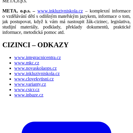
META,o.p.s.
META, o.p.s. –
www.inkluzivniskola.cz
– komplexní informace
o vzdělávání dětí s odlišným mateřským jazykem, informace o tom,
jak postupovat, když k vám má nastoupit žák-cizinec, legislativa,
studijní materiály, podklady, překlady dokumentů, praktické
informace, metodická pomoc atd.
CIZINCI – ODKAZY
www.integracnicentra.cz
www.mkc.cz
www.novaskolaops.cz
www.inkluzivniskola.cz
www.clovekvtisni.cz
www.varianty.cz
www.csicr.cz
www.inbaze.cz