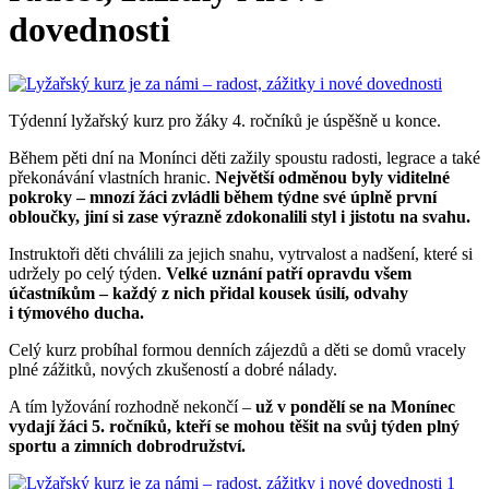
dovednosti
Týdenní lyžařský kurz pro žáky 4. ročníků je úspěšně u konce.
Během pěti dní na Monínci děti zažily spoustu radosti, legrace a také
překonávání vlastních hranic.
Největší odměnou byly viditelné
pokroky – mnozí žáci zvládli během týdne své úplně první
obloučky, jiní si zase výrazně zdokonalili styl i jistotu na svahu.
Instruktoři děti chválili za jejich snahu, vytrvalost a nadšení, které si
udržely po celý týden.
Velké uznání patří opravdu všem
účastníkům – každý z nich přidal kousek úsilí, odvahy
i týmového ducha.
Celý kurz probíhal formou denních zájezdů a děti se domů vracely
plné zážitků, nových zkušeností a dobré nálady.
A tím lyžování rozhodně nekončí –
už v pondělí se na Monínec
vydají žáci 5. ročníků, kteří se mohou těšit na svůj týden plný
sportu a zimních dobrodružství.