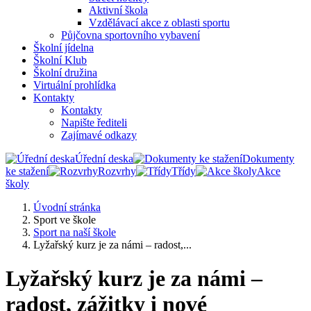
Aktivní škola
Vzdělávací akce z oblasti sportu
Půjčovna sportovního vybavení
Školní jídelna
Školní Klub
Školní družina
Virtuální prohlídka
Kontakty
Kontakty
Napište řediteli
Zajímavé odkazy
Úřední deska
Dokumenty
ke stažení
Rozvrhy
Třídy
Akce
školy
Úvodní stránka
Sport ve škole
Sport na naší škole
Lyžařský kurz je za námi – radost,...
Lyžařský kurz je za námi –
radost, zážitky i nové