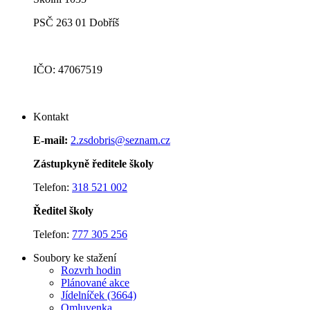
PSČ 263 01 Dobříš
IČO: 47067519
Kontakt
E-mail:
2.zsdobris@seznam.cz
Zástupkyně ředitele školy
Telefon:
318 521 002
Ředitel školy
Telefon:
777 305 256
Soubory ke stažení
Rozvrh hodin
Plánované akce
J
ídelníček (3664)
Omluvenka