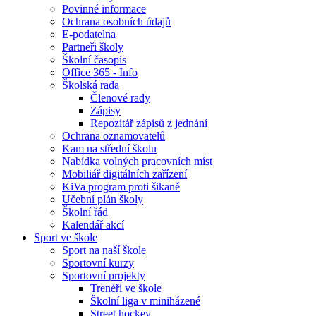
Povinné informace
Ochrana osobních údajů
E-podatelna
Partneři školy
Školní časopis
Office 365 - Info
Školská rada
Členové rady
Zápisy
Repozitář zápisů z jednání
Ochrana oznamovatelů
Kam na střední školu
Nabídka volných pracovních míst
Mobiliář digitálních zařízení
KiVa program proti šikaně
Učební plán školy
Školní řád
Kalendář akcí
Sport ve škole
Sport na naší škole
Sportovní kurzy
Sportovní projekty
Trenéři ve škole
Školní liga v miniházené
Street hockey