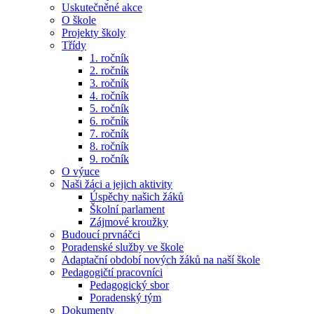
Uskutečněné akce
O škole
Projekty školy
Třídy
1. ročník
2. ročník
3. ročník
4. ročník
5. ročník
6. ročník
7. ročník
8. ročník
9. ročník
O výuce
Naši žáci a jejich aktivity
Úspěchy našich žáků
Školní parlament
Zájmové kroužky
Budoucí prvnáčci
Poradenské služby ve škole
Adaptační období nových žáků na naší škole
Pedagogičtí pracovníci
Pedagogický sbor
Poradenský tým
Dokumenty