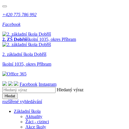
+420 775 786 992
Facebook
2. ZŠ Dobříš
školní 1035, okres Příbram
2. z
ákladní
š
kola
Dobříš
školní 1035, okres Příbram
Facebook
Instagram
Hledaný výraz
Hledat
rozšířené vyhledávání
Základní škola
Aktuality
Žáci - cizinci
Akce školy