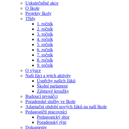
Uskutečněné akce
O škole
Projekty školy
Třídy
1. ročník
2. ročník
3. ročník
4. ročník
5. ročník
6. ročník
7. ročník
8. ročník
9. ročník
O výuce
Naši žáci a jejich aktivity
Úspěchy našich žáků
Školní parlament
Zájmové kroužky
Budoucí prvnáčci
Poradenské služby ve škole
Adaptační období nových žáků na naší škole
Pedagogičtí pracovníci
Pedagogický sbor
Poradenský tým
Dokumenty