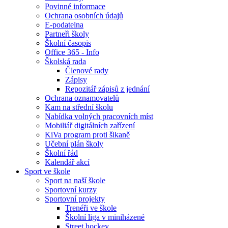
Povinné informace
Ochrana osobních údajů
E-podatelna
Partneři školy
Školní časopis
Office 365 - Info
Školská rada
Členové rady
Zápisy
Repozitář zápisů z jednání
Ochrana oznamovatelů
Kam na střední školu
Nabídka volných pracovních míst
Mobiliář digitálních zařízení
KiVa program proti šikaně
Učební plán školy
Školní řád
Kalendář akcí
Sport ve škole
Sport na naší škole
Sportovní kurzy
Sportovní projekty
Trenéři ve škole
Školní liga v miniházené
Street hockey