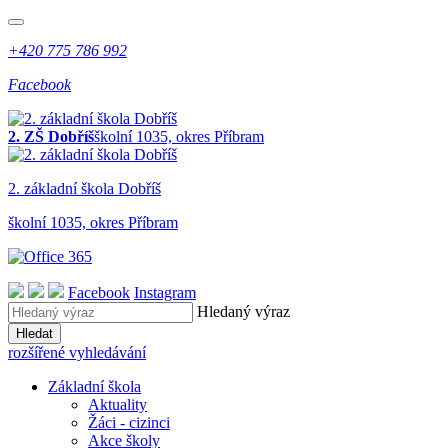
+420 775 786 992
Facebook
2. ZŠ Dobříš
školní 1035, okres Příbram
2. z
ákladní
š
kola
Dobříš
školní 1035, okres Příbram
Facebook
Instagram
Hledaný výraz
Hledat
rozšířené vyhledávání
Základní škola
Aktuality
Žáci - cizinci
Akce školy