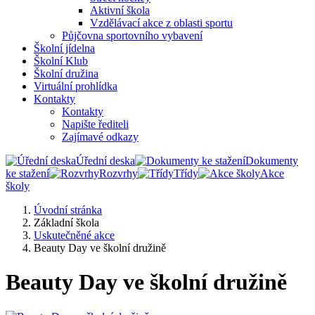
Aktivní škola
Vzdělávací akce z oblasti sportu
Půjčovna sportovního vybavení
Školní jídelna
Školní Klub
Školní družina
Virtuální prohlídka
Kontakty
Kontakty
Napište řediteli
Zajímavé odkazy
Úřední deska
Dokumenty
ke stažení
Rozvrhy
Třídy
Akce
školy
Úvodní stránka
Základní škola
Uskutečněné akce
Beauty Day ve školní družině
Beauty Day ve školní družině