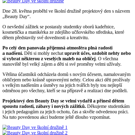
Dne 28. května proběhl ve školní družině projektový den s názvem
„Beauty Day“.
O nevšední zážitek se postaraly studentky oborů kadeřnice,
kosmetička a manikérka ze zdejšího učňovského střediska, které
dětem představily své dovednosti a kreativitu.
Po celý den panovala příjemná atmosféra plná radosti
a nadšení.
Děti si mohly nechat
upravit účes, ozdobit nehty nebo
si vybrat některou z veselých maleb na obličej
. O všechna
stanoviště byl velký zájem a děti si své proměny velmi užívaly.
Většina účastníků odcházela domů s novým účesem, namalovaným
obličejem nebo krásně upravenými nehty. Celou akci děti prožívaly
s velkým nadšením a úsměvy na jejich tvářích byly tou nejlepší
odměnou pro všechny, kteří se na přípravě a realizaci dne podíleli.
Projektový den
Beauty Day
se velmi vydařil a přinesl dětem
spoustu radosti, zábavy i nových zážitků.
Děkujeme studentkám
i jejich pedagogům za jejich ochotu, čas a skvěle odvedenou práci.
Na tuto povedenou akci budeme ještě dlouho vzpomínat.