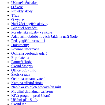
Uskutečněné akce
O škole
Projekty školy
Třídy
O výuce
Naši žáci a jejich aktivity
Budoucí prvnáčci
Poradenské služby ve škole
Adaptační období nových žáků na naší škole
Pedagogičtí pracovníci
Dokumenty
Povinné informace
Ochrana osobních údajů
E-podatelna
Partneři školy
Školní časopis
Office 365 - Info
Školská rada
Ochrana oznamovatelů
Kam na střední školu
Nabídka volných pracovních míst
Mobiliář digitálních zařízení
KiVa program proti šikaně
Učební plán školy
Školní řád