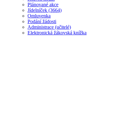
Plánované akce
J
ídelníček (3664)
Omluvenka
Podání žádosti
Administrace (učitelé)
Elektronická žákovská knížka