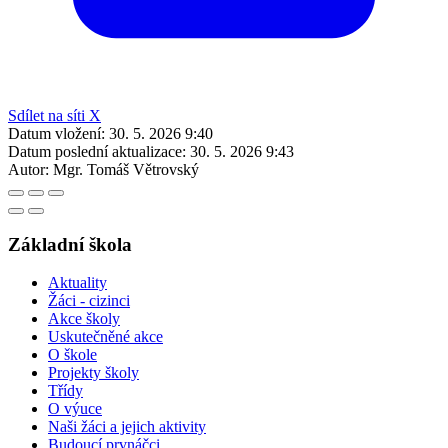
Sdílet na síti X
Datum vložení:
30. 5. 2026 9:40
Datum poslední aktualizace:
30. 5. 2026 9:43
Autor:
Mgr. Tomáš Větrovský
Základní škola
Aktuality
Žáci - cizinci
Akce školy
Uskutečněné akce
O škole
Projekty školy
Třídy
O výuce
Naši žáci a jejich aktivity
Budoucí prvnáčci