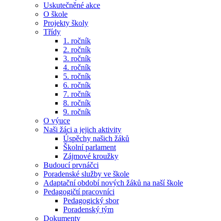
Uskutečněné akce
O škole
Projekty školy
Třídy
1. ročník
2. ročník
3. ročník
4. ročník
5. ročník
6. ročník
7. ročník
8. ročník
9. ročník
O výuce
Naši žáci a jejich aktivity
Úspěchy našich žáků
Školní parlament
Zájmové kroužky
Budoucí prvnáčci
Poradenské služby ve škole
Adaptační období nových žáků na naší škole
Pedagogičtí pracovníci
Pedagogický sbor
Poradenský tým
Dokumenty