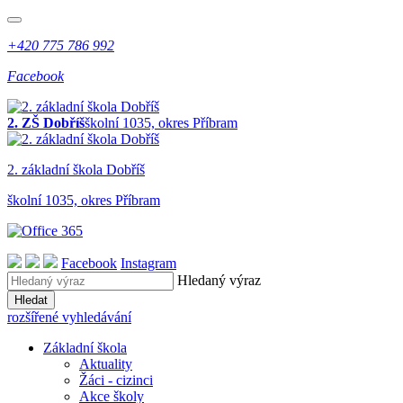
+420 775 786 992
Facebook
2. ZŠ Dobříš
školní 1035, okres Příbram
2. z
ákladní
š
kola
Dobříš
školní 1035, okres Příbram
Facebook
Instagram
Hledaný výraz
Hledat
rozšířené vyhledávání
Základní škola
Aktuality
Žáci - cizinci
Akce školy