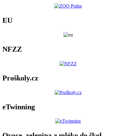
EU
NFZZ
Proškoly.cz
eTwinning
Ovoce, zelenina a mléko do škol