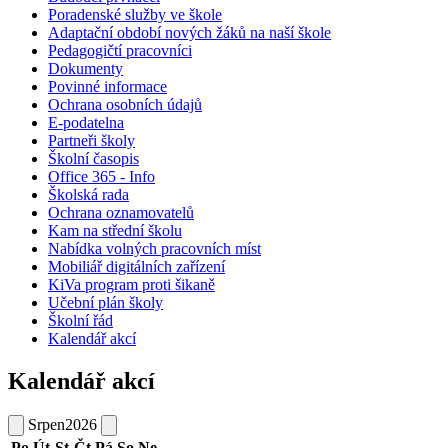
Poradenské služby ve škole
Adaptační období nových žáků na naší škole
Pedagogičtí pracovníci
Dokumenty
Povinné informace
Ochrana osobních údajů
E-podatelna
Partneři školy
Školní časopis
Office 365 - Info
Školská rada
Ochrana oznamovatelů
Kam na střední školu
Nabídka volných pracovních míst
Mobiliář digitálních zařízení
KiVa program proti šikaně
Učební plán školy
Školní řád
Kalendář akcí
Kalendář akcí
Srpen
2026
Po
Út
St
Čt
Pá
So
Ne