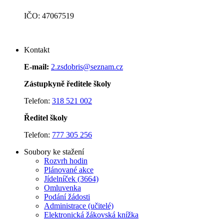
IČO: 47067519
Kontakt
E-mail:
2.zsdobris@seznam.cz
Zástupkyně ředitele školy
Telefon:
318 521 002
Ředitel školy
Telefon:
777 305 256
Soubory ke stažení
Rozvrh hodin
Plánované akce
J
ídelníček (3664)
Omluvenka
Podání žádosti
Administrace (učitelé)
Elektronická žákovská knížka