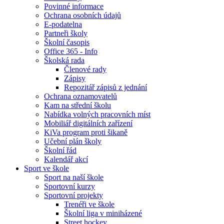
Povinné informace
Ochrana osobních údajů
E-podatelna
Partneři školy
Školní časopis
Office 365 - Info
Školská rada
Členové rady
Zápisy
Repozitář zápisů z jednání
Ochrana oznamovatelů
Kam na střední školu
Nabídka volných pracovních míst
Mobiliář digitálních zařízení
KiVa program proti šikaně
Učební plán školy
Školní řád
Kalendář akcí
Sport ve škole
Sport na naší škole
Sportovní kurzy
Sportovní projekty
Trenéři ve škole
Školní liga v miniházené
Street hockey