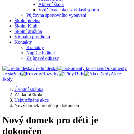
Aktivní škola
Vzdělávací akce z oblasti sportu
Půjčovna sportovního vybavení
Školní jídelna
Školní Klub
Školní družina
Virtuální prohlídka
Kontakty
Kontakty
Napište řediteli
Zajímavé odkazy
Úřední deska
Dokumenty
ke stažení
Rozvrhy
Třídy
Akce
školy
Úvodní stránka
Základní škola
Uskutečněné akce
Nový domek pro děti je dokončen
Nový domek pro děti je
dokončen