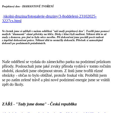
Projektový den - DIAMANTOVÉ TVOŘENÍ
/skolni-druzina/fotogalerie-druziny/3-8oddeleni-23102025-
3227cs.html
Ve čtvrtek jsme si udělali v našem oddělení "náš malý projektový den". Tvořili jsme pomocí
malých "diamantů" různé přívěsky na klíče. Dívky i kluci byli nadšeni. Některé děti to už
znaly z domova, pro jiné to bylo něco nového. Při dokončení jsme pocítili pocit radosti
z úspěšně dokončené práce. Některé děti to nestačily dokončit. Přívěsek si samozřejmě
dokončí po podzimních prázdninách.
Naše oddělení se vydala do zámeckého parku na podzimní průzkum
přírody. Poslouchali jsme jaké zvuky příroda vydává v tomto ročním
období, zkoušeli jsme obejmout strom. Z listů jsme tvořili různé
obrázky - občas to bylo obtížné, protože foukal vítr. Proběhli jsem
se po zatím zelené trávě a plni nové podzimní energie jsme se vrátili
zpět do školy.
ZÁŘÍ
-
"Tady jsme doma" - Česká republika