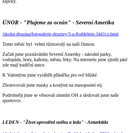
zajíčky.
ÚNOR - "Plujeme za oceán" - Severní Amerika
/skolni-druzina/fotogalerie-druziny/3-a-8oddeleni-3441cs.html
Tento měsíc byl velmi různorodý na naši činnost.
Začali jsme poznáváním Severní Ameriky - národní parky,
vodopády, hory, kaňony, města, řeky. Na internetu jsme zjistili jaké
zde mají tradiční tance.
K Valentýnu jsme vyráběli přáníčka pro své blízké.
Zhotovovali jsme masky a kostými na masopustní rej.
Podrobněji jsme se věnovali zimním OH a sledovali jsme naše
sportovce.
LEDEN - "Život uprostřed sněhu a ledu" - Antarktida