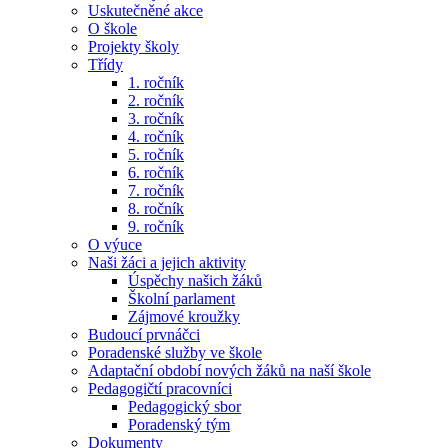
Uskutečněné akce
O škole
Projekty školy
Třídy
1. ročník
2. ročník
3. ročník
4. ročník
5. ročník
6. ročník
7. ročník
8. ročník
9. ročník
O výuce
Naši žáci a jejich aktivity
Úspěchy našich žáků
Školní parlament
Zájmové kroužky
Budoucí prvnáčci
Poradenské služby ve škole
Adaptační období nových žáků na naší škole
Pedagogičtí pracovníci
Pedagogický sbor
Poradenský tým
Dokumenty