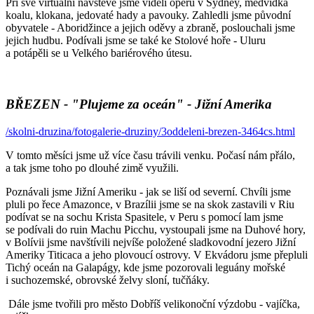
Při své virtuální návštěvě jsme viděli operu v Sydney, medvídka
koalu, klokana, jedovaté hady a pavouky. Zahledli jsme původní
obyvatele - Aboridžince a jejich oděvy a zbraně, poslouchali jsme
jejich hudbu. Podívali jsme se také ke Stolové hoře - Uluru
a potápěli se u Velkého bariérového útesu.
BŘEZEN - "Plujeme za oceán" - Jižní Amerika
/skolni-druzina/fotogalerie-druziny/3oddeleni-brezen-3464cs.html
V tomto měsíci jsme už více času trávili venku. Počasí nám přálo,
a tak jsme toho po dlouhé zimě využili.
Poznávali jsme Jižní Ameriku - jak se liší od severní. Chvíli jsme
pluli po řece Amazonce, v Brazílii jsme se na skok zastavili v Riu
podívat se na sochu Krista Spasitele, v Peru s pomocí lam jsme
se podívali do ruin Machu Picchu, vystoupali jsme na Duhové hory,
v Bolívii jsme navštívili nejvíše položené sladkovodní jezero Jižní
Ameriky Titicaca a jeho plovoucí ostrovy. V Ekvádoru jsme přepluli
Tichý oceán na Galapágy, kde jsme pozorovali leguány mořské
i suchozemské, obrovské želvy sloní, tučňáky.
Dále jsme tvořili pro město Dobříš velikonoční výzdobu - vajíčka,