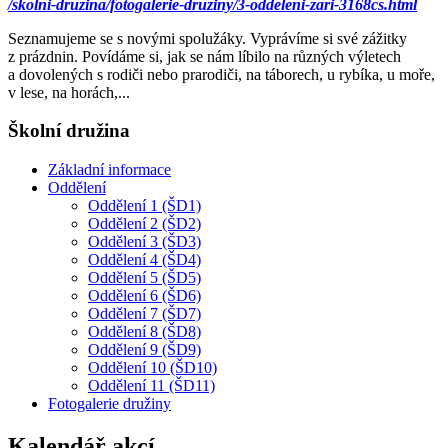
/skolni-druzina/fotogalerie-druziny/3-oddeleni-zari-3168cs.html
Seznamujeme se s novými spolužáky. Vyprávíme si své zážitky
z prázdnin. Povídáme si, jak se nám líbilo na různých výletech
a dovolených s rodiči nebo prarodiči, na táborech, u rybíka, u moře,
v lese, na horách,...
Školní družina
Základní informace
Oddělení
Oddělení 1 (ŠD1)
Oddělení 2 (ŠD2)
Oddělení 3 (ŠD3)
Oddělení 4 (ŠD4)
Oddělení 5 (ŠD5)
Oddělení 6 (ŠD6)
Oddělení 7 (ŠD7)
Oddělení 8 (ŠD8)
Oddělení 9 (ŠD9)
Oddělení 10 (ŠD10)
Oddělení 11 (ŠD11)
Fotogalerie družiny
Kalendář akcí