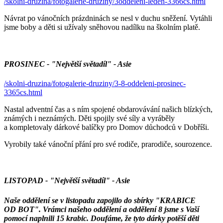
/skolni-druzina/fotogalerie-druziny/3oddeleni-leden-3366cs.html
Návrat po vánočních prázdninách se nesl v duchu sněžení. Vytáhli
jsme boby a děti si užívaly sněhovou nadílku na školním platě.
PROSINEC - "Největší světadíl" - Asie
/skolni-druzina/fotogalerie-druziny/3-8-oddeleni-prosinec-
3365cs.html
Nastal adventní čas a s ním spojené obdarovávání našich blízkých,
známých i neznámých. Děti spojily své síly a vyráběly
a kompletovaly dárkové balíčky pro Domov důchodců v Dobříši.
Vyrobily také vánoční přání pro své rodiče, prarodiče, sourozence.
LISTOPAD - "Největší světadíl" - Asie
Naše oddělení se v listopadu zapojilo do sbírky "KRABICE
OD BOT". Vrámci našeho oddělení a oddělení 8 jsme s Vaší
pomocí naplnili 15 krabic. Doufáme, že tyto dárky potěší děti