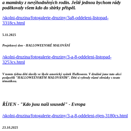
a maminky z nevýhodněných rodin. Ještě jednou bychom rády
poděkovaly všem kdo do sbírky přispěl.
/skolni-druzina/fotogalerie-druziny/3a8-oddeleni-listopad-
3318cs.html
5.11.2025
Projektový den - HALLOWEENSKÉ MALOVÁNÍ
/skolni-druzina/fotogalerie-druziny/3-a-8-oddeleni-listopad-
3253cs.html
V tomto týdnu děti slavily ve škole americký svátek Halloween. V družině jsme tuto akci
podpořili "HALLOWEENSKÝM MALOVÁNÍM". Děti si vybraly různé obrázky s touto
tématikou.
ŘÍJEN - "Kdo jsou naši sousedé" - Evropa
/skolni-druzina/fotogalerie-druziny/3-a-8-oddeleni-rijen-3180cs.html
23.10.2025