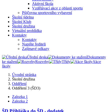
Aktivní škola
Vzdělávací akce z oblasti sportu
Půjčovna sportovního vybavení
Školní jídelna
Školní Klub
Školní družina
Virtuální prohlídka
Kontakty
Kontakty
Napište řediteli
Zajímavé odkazy
Úřední deska
Dokumenty
ke stažení
Rozvrhy
Třídy
Akce
školy
Úvodní stránka
Školní družina
Oddělení
Oddělení 3 (ŠD3)
Zalozka 1
Zalozka 2
ŠD Přihláška do ŠD - dodatek