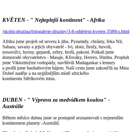
KVĚTEN - " Nejteplejší kontinent" - Afrika
/skolni-druzina/fotogalerie-druziny/3-8-oddeleni-kveten-3589cs.html
Afriku jsme projeli od severu k jihu. Pyramidy, chrámy, řeka Nil,
Sahara, savany a jejich obyvatelé - lvi, sloni, žirafy, buvoli,
nosorožci, hyeny, gepardi, zebry, hroši, pakoni. Potkali jsme
domorodé obyvatelstvo - Masaje, Křováky, Herero, Himba. Propluli
jsme Viktoriinými vodopády, navštívili Madagaskar s lemury
a prošli jsme baobabovým hájem. Naši cestu jsme zakončili na Misu
Dobré naděje a na nejjižnějším místě afrického
kontinentu Střelkovém misu.
DUBEN - " Výprava za medvídkem koalou" -
Austrálie
Během měsíce dubna jsme se postupně seznamovali s nejmenším
kontinentem planety -Austrálií.