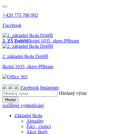
+420 775 786 992
Facebook
2. ZŠ Dobříš
školní 1035, okres Příbram
2. z
ákladní
š
kola
Dobříš
školní 1035, okres Příbram
Facebook
Instagram
Hledaný výraz
Hledat
rozšířené vyhledávání
Základní škola
Aktuality
Žáci - cizinci
Akce školy