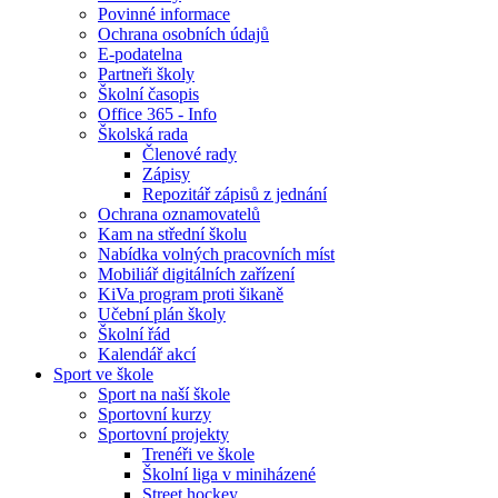
Povinné informace
Ochrana osobních údajů
E-podatelna
Partneři školy
Školní časopis
Office 365 - Info
Školská rada
Členové rady
Zápisy
Repozitář zápisů z jednání
Ochrana oznamovatelů
Kam na střední školu
Nabídka volných pracovních míst
Mobiliář digitálních zařízení
KiVa program proti šikaně
Učební plán školy
Školní řád
Kalendář akcí
Sport ve škole
Sport na naší škole
Sportovní kurzy
Sportovní projekty
Trenéři ve škole
Školní liga v miniházené
Street hockey