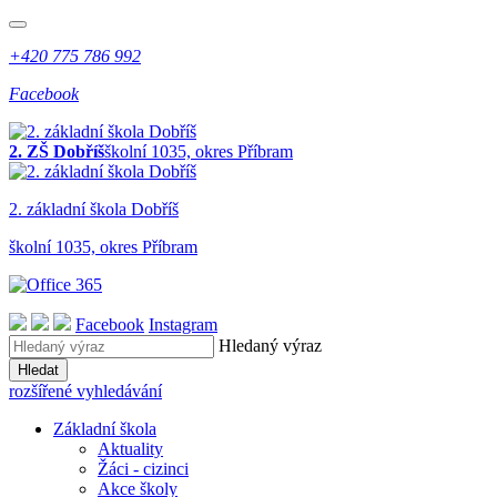
+420 775 786 992
Facebook
2. ZŠ Dobříš
školní 1035, okres Příbram
2. z
ákladní
š
kola
Dobříš
školní 1035, okres Příbram
Facebook
Instagram
Hledaný výraz
Hledat
rozšířené vyhledávání
Základní škola
Aktuality
Žáci - cizinci
Akce školy