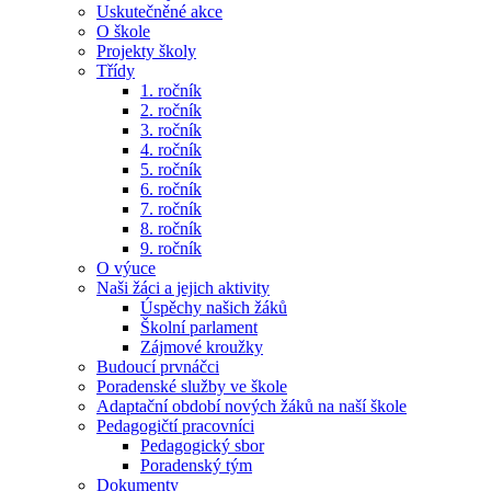
Uskutečněné akce
O škole
Projekty školy
Třídy
1. ročník
2. ročník
3. ročník
4. ročník
5. ročník
6. ročník
7. ročník
8. ročník
9. ročník
O výuce
Naši žáci a jejich aktivity
Úspěchy našich žáků
Školní parlament
Zájmové kroužky
Budoucí prvnáčci
Poradenské služby ve škole
Adaptační období nových žáků na naší škole
Pedagogičtí pracovníci
Pedagogický sbor
Poradenský tým
Dokumenty