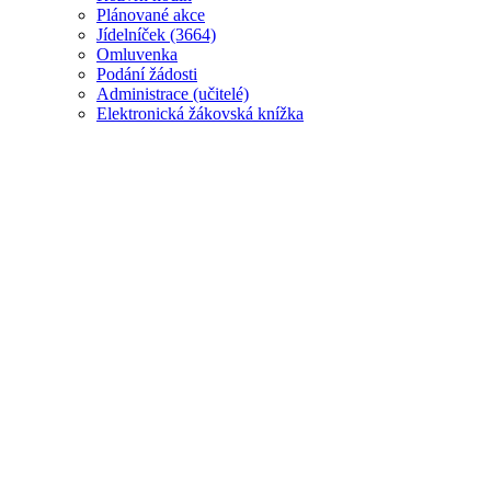
Plánované akce
J
ídelníček (3664)
Omluvenka
Podání žádosti
Administrace (učitelé)
Elektronická žákovská knížka