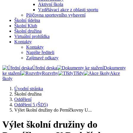
Aktivní škola
Vzdělávací akce z oblasti sportu
Půjčovna sportovního vybavení
Školní jídelna
Školní Klub
Školní družina
Virtuální prohlídka
Kontakty
Kontakty
Napište řediteli
Zajímavé odkazy
Úřední deska
Dokumenty
ke stažení
Rozvrhy
Třídy
Akce
školy
Úvodní stránka
Školní družina
Oddělení
Oddělení 5 (ŠD5)
Výlet školní družiny do Perníčkovny U...
Výlet školní družiny do