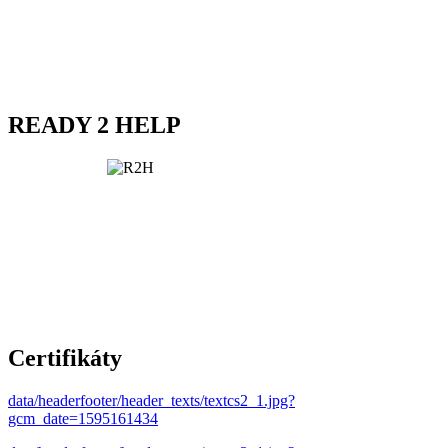
READY 2 HELP
Certifikáty
data/headerfooter/header_texts/textcs2_1.jpg?
gcm_date=1595161434