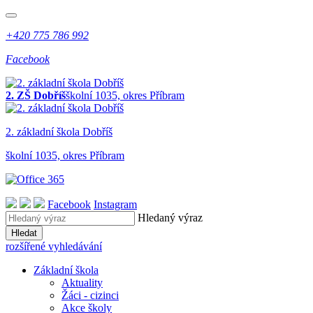
+420 775 786 992
Facebook
2. ZŠ Dobříš
školní 1035, okres Příbram
2. z
ákladní
š
kola
Dobříš
školní 1035, okres Příbram
Facebook
Instagram
Hledaný výraz
Hledat
rozšířené vyhledávání
Základní škola
Aktuality
Žáci - cizinci
Akce školy