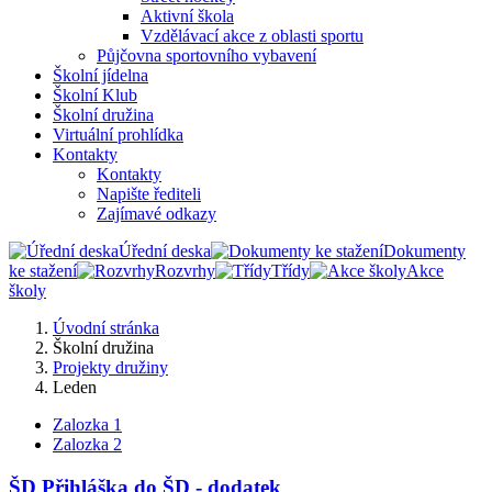
Aktivní škola
Vzdělávací akce z oblasti sportu
Půjčovna sportovního vybavení
Školní jídelna
Školní Klub
Školní družina
Virtuální prohlídka
Kontakty
Kontakty
Napište řediteli
Zajímavé odkazy
Úřední deska
Dokumenty
ke stažení
Rozvrhy
Třídy
Akce
školy
Úvodní stránka
Školní družina
Projekty družiny
Leden
Zalozka 1
Zalozka 2
ŠD Přihláška do ŠD - dodatek