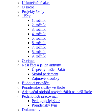
Uskutečněné akce
O škole
Projekty školy
Třídy
1. ročník
2. ročník
3. ročník
4. ročník
5. ročník
6. ročník
7. ročník
8. ročník
9. ročník
O výuce
Naši žáci a jejich aktivity
Úspěchy našich žáků
Školní parlament
Zájmové kroužky
Budoucí prvnáčci
Poradenské služby ve škole
Adaptační období nových žáků na naší škole
Pedagogičtí pracovníci
Pedagogický sbor
Poradenský tým
Dokumenty