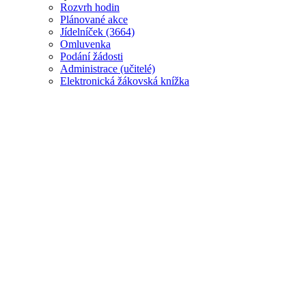
Rozvrh hodin
Plánované akce
J
ídelníček (3664)
Omluvenka
Podání žádosti
Administrace (učitelé)
Elektronická žákovská knížka