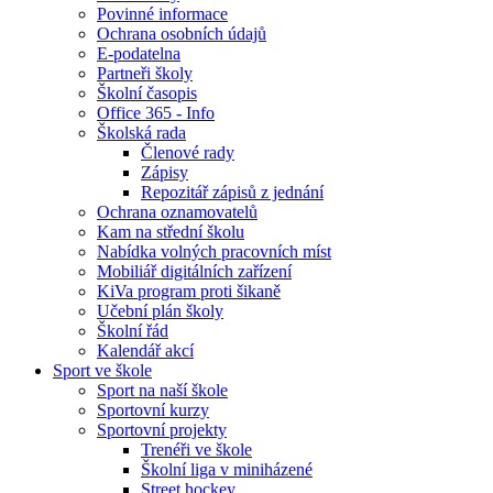
Povinné informace
Ochrana osobních údajů
E-podatelna
Partneři školy
Školní časopis
Office 365 - Info
Školská rada
Členové rady
Zápisy
Repozitář zápisů z jednání
Ochrana oznamovatelů
Kam na střední školu
Nabídka volných pracovních míst
Mobiliář digitálních zařízení
KiVa program proti šikaně
Učební plán školy
Školní řád
Kalendář akcí
Sport ve škole
Sport na naší škole
Sportovní kurzy
Sportovní projekty
Trenéři ve škole
Školní liga v miniházené
Street hockey